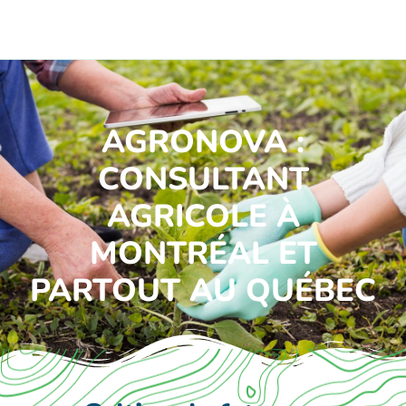
AGRONOVA :
CONSULTANT
AGRICOLE À
MONTRÉAL ET
PARTOUT AU QUÉBEC