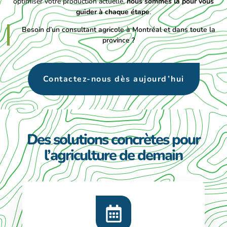
optimiser votre production actuelle,
nous sommes là pour vous
guider à chaque étape
.
Besoin d’un consultant agricole à Montréal et dans toute la
province ?
Contactez-nous dès aujourd’hui
Des solutions concrètes pour
l’agriculture de demain