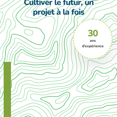
Cultiver le futur, un
projet à la fois
30
ans
d'expérience