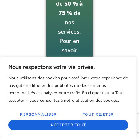
de
50 % à
75 %
de
nos
services.
Pour en
savoir
plus sur le
Nous respectons votre vie privée.
programme
et les
Nous utilisons des cookies pour améliorer votre expérience de
navigation, diffuser des publicités ou des contenus
modalités
personnalisés et analyser notre trafic. En cliquant sur « Tout
d’accès,
accepter », vous consentez à notre utilisation des cookies.
visitez :
Agriconseils.qc.ca
.
PERSONNALISER
TOUT REJETER
ACCEPTER TOUT